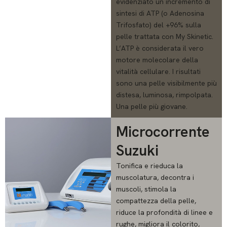
evidenziato un incremento di
sintesi di ATP (o Adenosina
Trifosfato) del +96% sulla
pelle trattata con My Skinetic.
L’ATP è considerata il vero
motore molecolare della
vitalità cellulare. I risultati
sono una pelle visibilmente più
distesa, luminosa, rimpolpata.
Una pelle più giovane.
Microcorrente
Suzuki
Tonifica e rieduca la
muscolatura, decontra i
muscoli, stimola la
compattezza della pelle,
riduce la profondità di linee e
rughe, migliora il colorito,