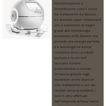
fotostimolazione e
Ionoinduzione sono il cuore
del trattamento my Skinetic.
tre tecniche super rivitalizzanti
che si esprimono al meglio
grazie alla metodologia
brevettata di My Skinetic che
prevede una sinergia perfetta
tra tecnologia ed azione
cosmetica dove i prodotti
esclusivi e le correnti
lavorano insieme
potenziandosi a vicenda.
Un’azione globale sugli
inestetismi anche dopo un
solo trattamento e con dei
risultati senza precedenti. I
testi in vitro effettuati
dall’Università di Pavia hanno