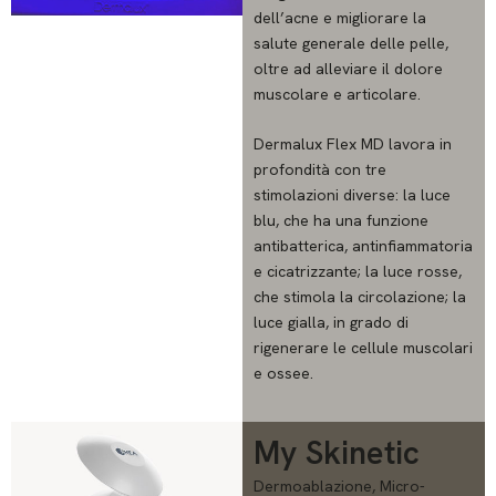
dell’acne e migliorare la
salute generale delle pelle,
oltre ad alleviare il dolore
muscolare e articolare.
Dermalux Flex MD lavora in
profondità con tre
stimolazioni diverse: la luce
blu, che ha una funzione
antibatterica, antinfiammatoria
e cicatrizzante; la luce rosse,
che stimola la circolazione; la
luce gialla, in grado di
rigenerare le cellule muscolari
e ossee.
My Skinetic
Dermoablazione, Micro-