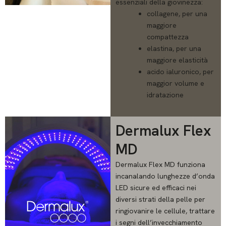
essenziali della giovinezza:
collagene, per una
maggiore
compattezza
elastina, per una
maggiore elasticità
acido ialuronico, per
maggior volume e
idratazione
Dermalux Flex
MD
Dermalux Flex MD funziona
incanalando lunghezze d’onda
LED sicure ed efficaci nei
diversi strati della pelle per
ringiovanire le cellule, trattare
i segni dell’invecchiamento