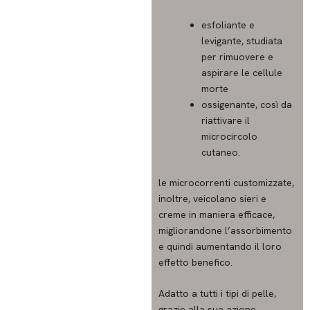
esfoliante e
levigante, studiata
per rimuovere e
aspirare le cellule
morte
ossigenante, così da
riattivare il
microcircolo
cutaneo.
le microcorrenti customizzate,
inoltre, veicolano sieri e
creme in maniera efficace,
migliorandone l’assorbimento
e quindi aumentando il loro
effetto benefico.
Adatto a tutti i tipi di pelle,
grazie alla sua azione