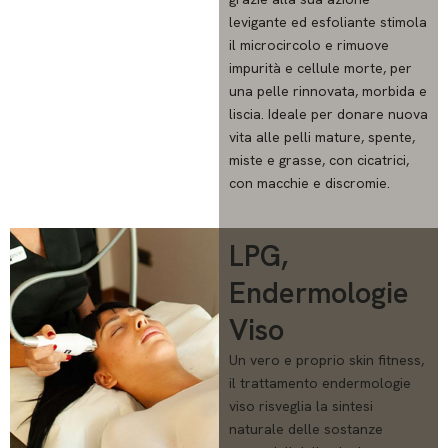
levigante ed esfoliante stimola
il microcircolo e rimuove
impurità e cellule morte, per
una pelle rinnovata, morbida e
liscia. Ideale per donare nuova
vita alle pelli mature, spente,
miste e grasse, con cicatrici,
con macchie e discromie.
LPG,
Endermologie
Viso
Un vero e proprio skin fitness,
il trattamento endermologie
viso risveglia la sintesi
naturale delle sostanze